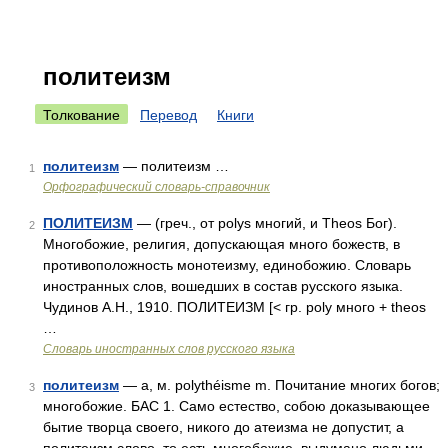
политеизм
Толкование
Перевод
Книги
политеизм
— политеизм …
1
Орфографический словарь-справочник
ПОЛИТЕИЗМ
— (греч., от polys многий, и Theos Бог).
2
Многобожие, религия, допускающая много божеств, в
противоположность монотеизму, единобожию. Словарь
иностранных слов, вошедших в состав русского языка.
Чудинов А.Н., 1910. ПОЛИТЕИЗМ [< гр. poly много + theos
…
Словарь иностранных слов русского языка
политеизм
— а, м. polythéisme m. Почитание многих богов;
3
многобожие. БАС 1. Само естество, собою доказывающее
бытие творца своего, никого до атеизма не допустит, а