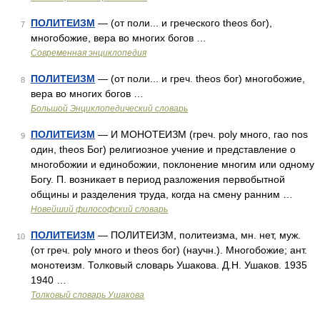
ПОЛИТЕИЗМ
— (от поли... и греческого theos бог),
7
многобожие, вера во многих богов …
Современная энциклопедия
ПОЛИТЕИЗМ
— (от поли... и греч. theos бог) многобожие,
8
вера во многих богов …
Большой Энциклопедический словарь
ПОЛИТЕИЗМ
— И МОНОТЕИЗМ (греч. poly много, гао nos
9
один, theos Бог) религиозное учение и представление о
многобожии и единобожии, поклонение многим или одному
Богу. П. возникает в период разложения первобытной
общины и разделения труда, когда на смену ранним …
Новейший философский словарь
ПОЛИТЕИЗМ
— ПОЛИТЕИЗМ, политеизма, мн. нет, муж.
10
(от греч. poly много и theos бог) (научн.). Многобожие; ант.
монотеизм. Толковый словарь Ушакова. Д.Н. Ушаков. 1935
1940 …
Толковый словарь Ушакова