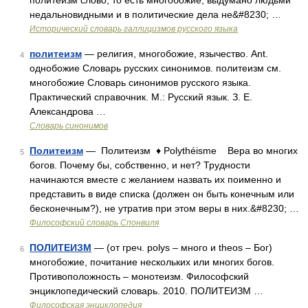
политеизм слово, то есть многобожие, выдумано людьми
недальновидными и в политические дела не&#8230; …
Исторический словарь галлицизмов русского языка
политеизм
— религия, многобожие, язычество. Ant.
4
однобожие Словарь русских синонимов. политеизм см.
многобожие Словарь синонимов русского языка.
Практический справочник. М.: Русский язык. З. Е.
Александрова …
Словарь синонимов
Политеизм
— Политеизм ♦ Polythéisme Вера во многих
5
богов. Почему бы, собственно, и нет? Трудности
начинаются вместе с желанием назвать их поименно и
представить в виде списка (должен он быть конечным или
бесконечным?), не утратив при этом веры в них.&#8230; …
Философский словарь Спонвиля
ПОЛИТЕИЗМ
— (от греч. polys – много и theos – Бог)
6
многобожие, почитание нескольких или многих богов.
Противоположность – монотеизм. Философский
энциклопедический словарь. 2010. ПОЛИТЕИЗМ …
Философская энциклопедия